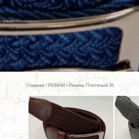
Главная
/
РЕМНИ
/ Ремень Плетеный 35