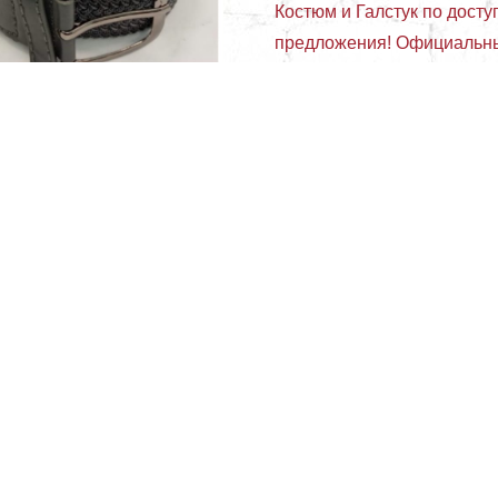
Костюм и Галстук по досту
предложения! Официальны
Костюм и Галстук
Цвет
коричневый
серый
МАГАЗИН
Галактика, Балахна
До
Муром
Новый Век
П
Рояль Дзержинск
Юбил