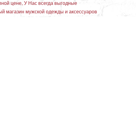
пной цене, У Нас всегда выгодные
й магазин мужской одежды и аксессуаров
синий
черный
брыня, Городец
Золотая Миля
Макс
лаза, г.Арзамас
РИО, Саранск
ейный, Дзержинск