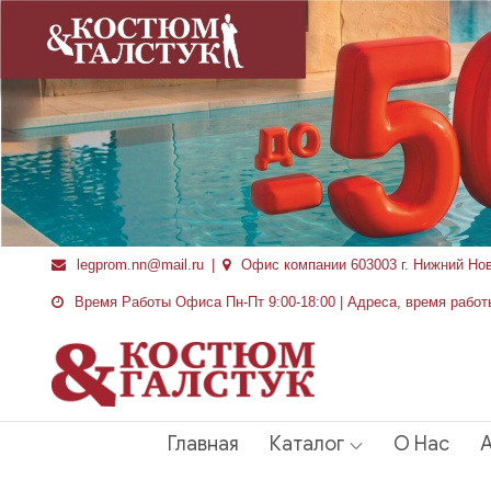
Перейти
к
содержимому
legprom.nn@mail.ru
Офис компании 603003 г. Нижний Но
Время Работы Офиса Пн-Пт 9:00-18:00 | Адреса, время работ
Главная
Каталог
О Нас