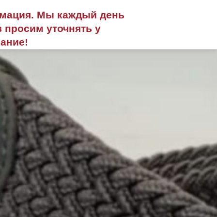
рмация. Мы каждый день
 просим уточнять у
ание!