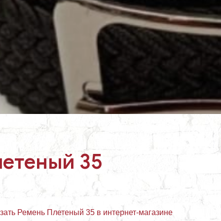
летеный 35
азать Ремень Плетеный 35 в интернет-магазине