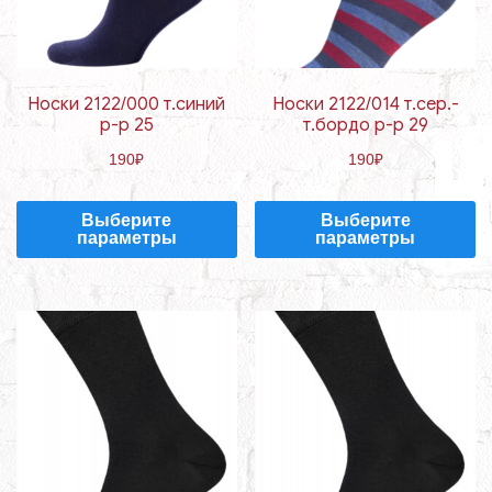
Носки 2122/000 т.синий
Носки 2122/014 т.сер.-
р-р 25
т.бордо р-р 29
190
₽
190
₽
Выберите
Выберите
параметры
параметры