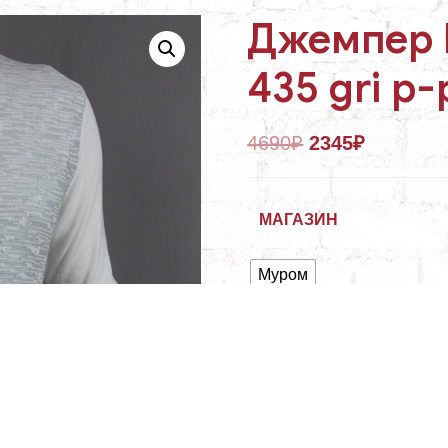
Джемпер 
435 gri р-
4690
₽
2345
₽
МАГАЗИН
Муром
В корзину
АРТИКУЛ:
ТР-00000088
КАТЕГОРИЯ:
ДЖ