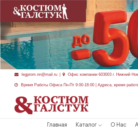
Перейти
к
содержимому
legprom.nn@mail.ru
Офис компании 603003 г. Нижний Но
Время Работы Офиса Пн-Пт 9:00-18:00 | Адреса, время работ
Главная
Каталог
О Нас