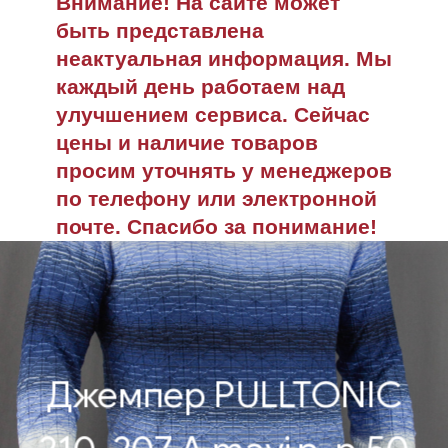
Внимание! На сайте может
быть представлена
неактуальная информация. Мы
каждый день работаем над
улучшением сервиса. Сейчас
цены и наличие товаров
просим уточнять у менеджеров
по телефону или электронной
почте. Спасибо за понимание!
Джемпер PULLTONIC