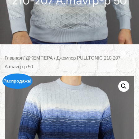
210-207 А.mavi p-p 50
Главная
/
ДЖЕМПЕРА
/ Джемпер PULLTONIC 210-207
А.mavi p-p 50
Распродажа!