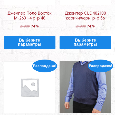
Джемпер Поло Восток
Джемпер CLE 482188
М-2631-4 р-р 48
коричн/черн. р-р 56
2490
₽
747
₽
2490
₽
747
₽
Выберите
Выберите
параметры
параметры
Распродажа!
Распродажа!