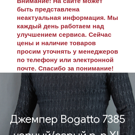
Внимание! На сайте может
быть представлена
неактуальная информация. Мы
каждый день работаем над
улучшением сервиса. Сейчас
цены и наличие товаров
просим уточнять у менеджеров
по телефону или электронной
почте. Спасибо за понимание!
Джемпер Bogatto 7385