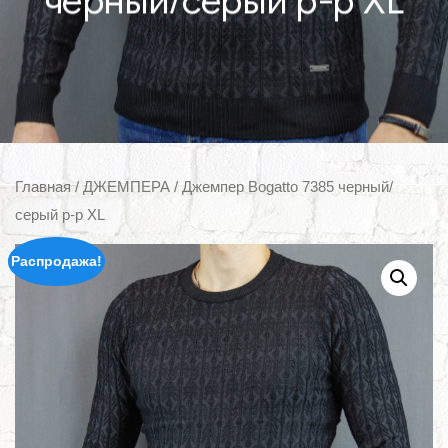
черный/серый р-р XL
Главная
/
ДЖЕМПЕРА
/ Джемпер Bogatto 7385 черный/
серый р-р XL
Распродажа!