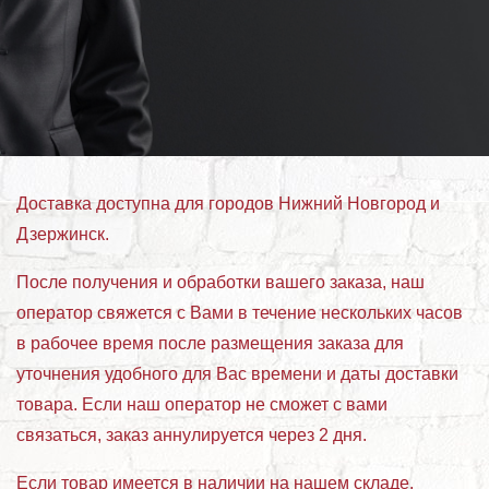
Доставка доступна для городов Нижний Новгород и
Дзержинск.
После получения и обработки вашего заказа, наш
оператор свяжется с Вами в течение нескольких часов
в рабочее время после размещения заказа для
уточнения удобного для Вас времени и даты доставки
товара. Если наш оператор не сможет с вами
связаться, заказ аннулируется через 2 дня.
Если товар имеется в наличии на нашем складе,